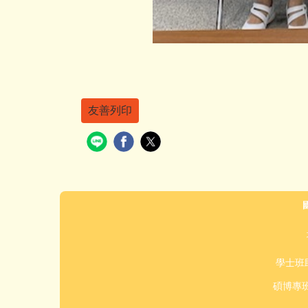
友善列印
學士班助
碩博專班助