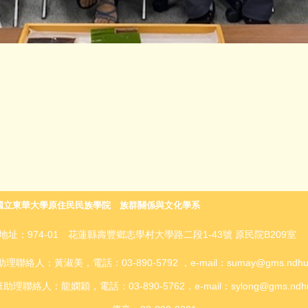
國
立東華大學原住民民族學院 族群關係與文化學系
地址：974-01 花蓮縣壽豐鄉志學村大學路二段1-43號 原民院B209
理聯絡人：黃淑美，電話：03-890-5792 ，e-mail：sumay@gms.ndhu.e
理聯絡人：龍嫻穎，電話：03-890-5762，e-mail：sylong@gms.ndhu.