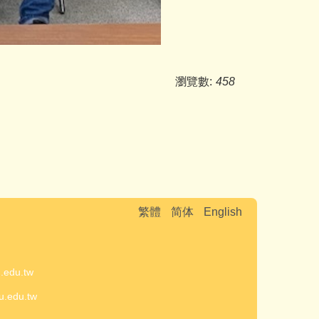
瀏覽數:
458
繁體
简体
English
室
du.tw
edu.tw