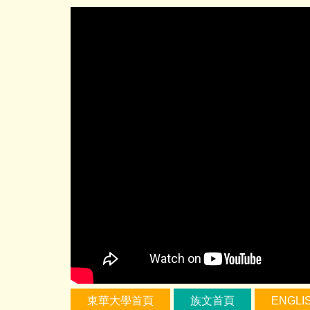
跳
到
主
要
內
容
區
東華大學首頁
族文首頁
ENGLI