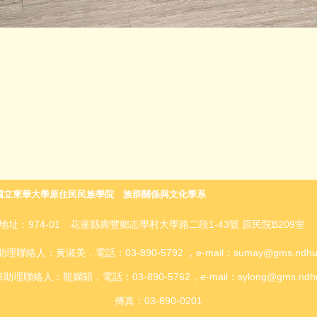
國
立東華大學原住民民族學院 族群關係與文化學系
地址：974-01 花蓮縣壽豐鄉志學村大學路二段1-43號 原民院B209
理聯絡人：黃淑美，電話：03-890-5792 ，e-mail：sumay@gms.ndhu.e
理聯絡人：龍嫻穎，電話：03-890-5762，e-mail：sylong@gms.ndhu.
傳真：03-890-0201