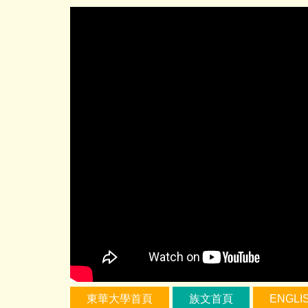
跳
到
主
要
內
容
區
東華大學首頁
族文首頁
ENGLI