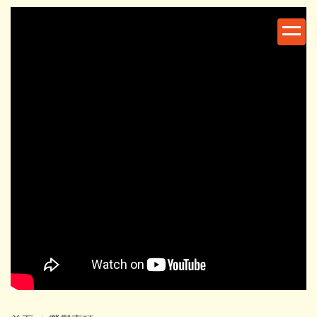
跳
到
主
要
內
容
區